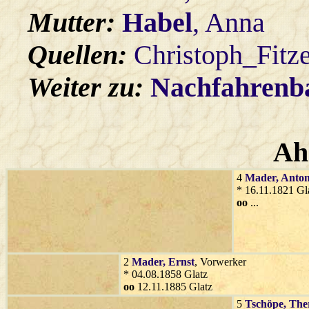
Mutter:
Habel
, Anna
Quellen:
Christoph_Fitz
Weiter zu:
Nachfahren
Ah
4
Mader
, Anto
* 16.11.1821 Gl
oo
...
2
Mader
, Ernst
, Vorwerker
* 04.08.1858 Glatz
oo
12.11.1885 Glatz
5
Tschöpe
, The