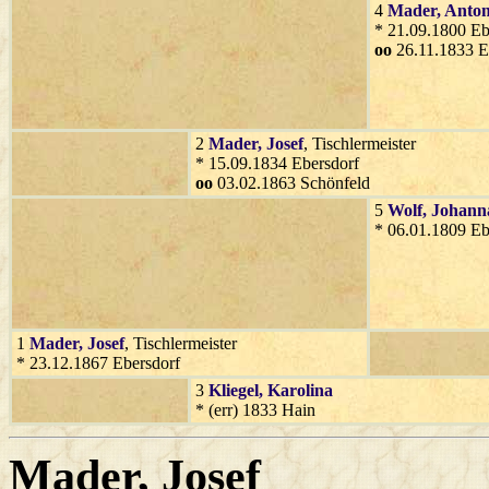
4
Mader
, Anto
* 21.09.1800 Eb
oo
26.11.1833 E
2
Mader
, Josef
, Tischlermeister
* 15.09.1834 Ebersdorf
oo
03.02.1863 Schönfeld
5
Wolf
, Johann
* 06.01.1809 Eb
1
Mader
, Josef
, Tischlermeister
* 23.12.1867 Ebersdorf
3
Kliegel
, Karolina
* (err) 1833 Hain
Mader
, Josef