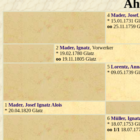
Ah
4
Mader
, Josef
* 15.01.1731 Gl
oo
25.11.1759 G
2
Mader
, Ignatz
, Vorwerker
* 19.02.1780 Glatz
oo
19.11.1805 Glatz
5
Lorentz
, Ann
* 09.05.1739 Gl
1
Mader
, Josef Ignatz Alois
* 20.04.1820 Glatz
6
Müller
, Ignat
* 18.07.1753 Gl
oo 1/1
18.07.177