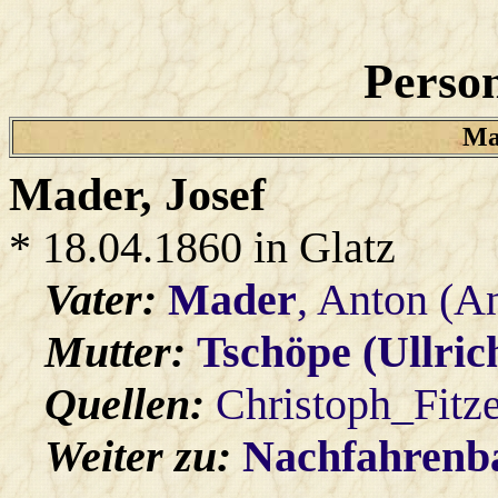
Person
Ma
Mader
, Josef
* 18.04.1860 in Glatz
Vater:
Mader
, Anton (A
Mutter:
Tschöpe (Ullric
Quellen:
Christoph_Fitz
Weiter zu:
Nachfahren