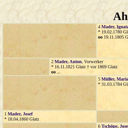
Ah
4
Mader
, Ignat
* 19.02.1780 Gl
oo
19.11.1805 G
2
Mader
, Anton
, Vorwerker
* 16.11.1821 Glatz † vor 1869 Glatz
oo
...
5
Müller
, Mari
* 31.03.1784 Gl
1
Mader
, Josef
* 18.04.1860 Glatz
6
Tschöpe
, Jose