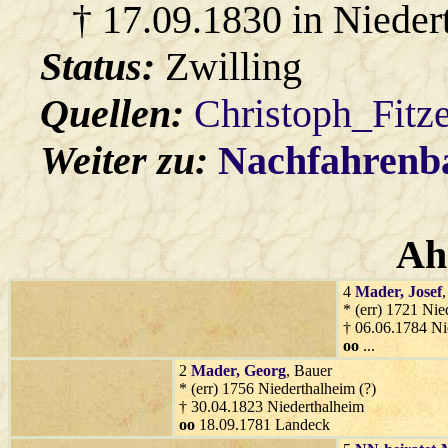
† 17.09.1830 in Nieder
Status:
Zwilling
Quellen:
Christoph_Fitz
Weiter zu:
Nachfahren
Ah
4
Mader
, Josef
* (err) 1721 Nie
† 06.06.1784 Ni
oo
...
2
Mader
, Georg
, Bauer
* (err) 1756 Niederthalheim (?)
† 30.04.1823 Niederthalheim
oo
18.09.1781 Landeck