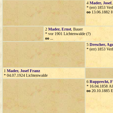
4
Mader
, Josef
* (err) 1853 Ver
oo
13.06.1882 H
2
Mader
, Ernst
, Bauer
* vor 1901 Lichtenwalde (?)
oo
...
5
Drescher
, Ag
* (err) 1853 Ver
1
Mader
, Josef Franz
* 04.07.1924 Lichtenwalde
6
Rupprecht
, 
* 16.04.1858 Al
oo
20.10.1885 E