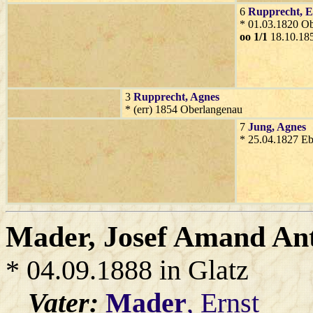
6
Rupprecht
, 
* 01.03.1820 O
oo 1/1
18.10.185
3
Rupprecht
, Agnes
* (err) 1854 Oberlangenau
7
Jung
, Agnes
* 25.04.1827 Eb
Mader
, Josef Amand An
* 04.09.1888 in Glatz
Vater:
Mader
, Ernst