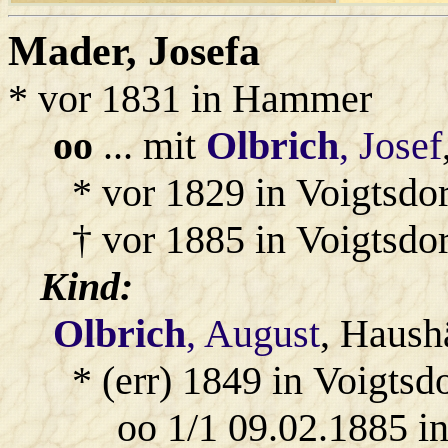
Mader
, Josefa
* vor 1831 in Hammer
oo
... mit
Olbrich
, Josef
* vor 1829 in Voigtsdo
† vor 1885 in Voigtsdo
Kind:
Olbrich
, August
, Haush
* (err) 1849 in Voigtsd
oo 1/1 09.02.1885 i