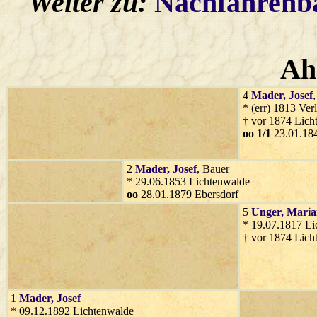
Weiter zu:
Nachfahren
Ah
4
Mader
, Josef
* (err) 1813 Ver
† vor 1874 Lich
oo 1/1
23.01.184
2
Mader
, Josef
, Bauer
* 29.06.1853 Lichtenwalde
oo
28.01.1879 Ebersdorf
5
Unger
, Mari
* 19.07.1817 Li
† vor 1874 Lich
1
Mader
, Josef
* 09.12.1892 Lichtenwalde