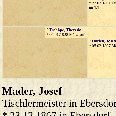
* 22.03.1801 Eis
oo 1/1
...
3
Tschöpe
, Theresia
* 05.01.1828 Märzdorf
7
Ullrich
, Josef
* 05.02.1807 Mä
Mader
, Josef
Tischlermeister in Ebersdor
* 23.12.1867 in Ebersdorf