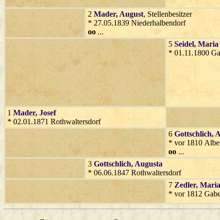
2
Mader
, August
, Stellenbesitzer
* 27.05.1839 Niederhalbendorf
oo
...
5
Seidel
, Maria
* 01.11.1800 Ga
1
Mader
, Josef
* 02.01.1871 Rothwaltersdorf
6
Gottschlich
, 
* vor 1810 Albe
oo
...
3
Gottschlich
, Augusta
* 06.06.1847 Rothwaltersdorf
7
Zedler
, Mari
* vor 1812 Gabe