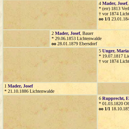
4
Mader
, Josef
* (err) 1813 Ver
† vor 1874 Lich
oo 1/1
23.01.184
2
Mader
, Josef
, Bauer
* 29.06.1853 Lichtenwalde
oo
28.01.1879 Ebersdorf
5
Unger
, Mari
* 19.07.1817 Li
† vor 1874 Lich
1
Mader
, Josef
* 21.10.1886 Lichtenwalde
6
Rupprecht
, 
* 01.03.1820 O
oo 1/1
18.10.185