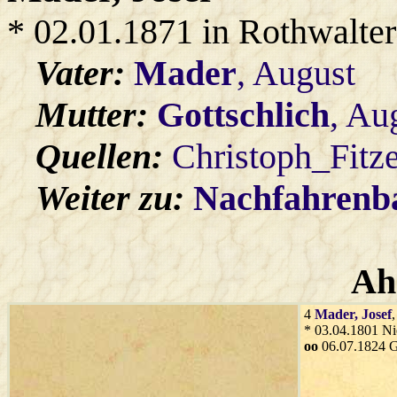
* 02.01.1871 in Rothwalter
Vater:
Mader
, August
Mutter:
Gottschlich
, Au
Quellen:
Christoph_Fitz
Weiter zu:
Nachfahren
Ah
4
Mader
, Josef
* 03.04.1801 Ni
oo
06.07.1824 G