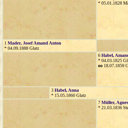
* 05.01.1828 Mä
1
Mader
, Josef Amand Anton
* 04.09.1888 Glatz
6
Habel
, Aman
* 04.03.1825 Gl
oo
18.07.1859 G
3
Habel
, Anna
* 15.05.1860 Glatz
7
Müller
, Agne
* 21.03.1836 St