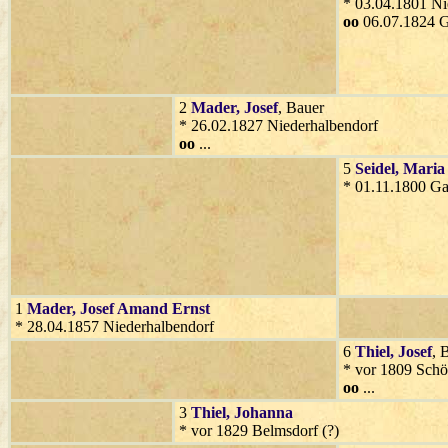
* 03.04.1801 Ni
oo
06.07.1824 G
2
Mader
, Josef
, Bauer
* 26.02.1827 Niederhalbendorf
oo
...
5
Seidel
, Maria
* 01.11.1800 Ga
1
Mader
, Josef Amand Ernst
* 28.04.1857 Niederhalbendorf
6
Thiel
, Josef
, 
* vor 1809 Schö
oo
...
3
Thiel
, Johanna
* vor 1829 Belmsdorf (?)