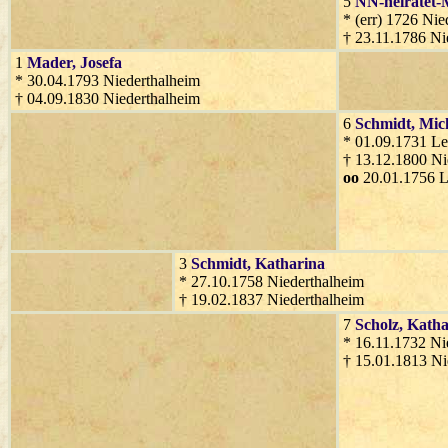
5
NN-heiratet-
* (err) 1726 Nie
† 23.11.1786 Ni
1
Mader
, Josefa
* 30.04.1793 Niederthalheim
† 04.09.1830 Niederthalheim
6
Schmidt
, Mic
* 01.09.1731 Le
† 13.12.1800 Ni
oo
20.01.1756 
3
Schmidt
, Katharina
* 27.10.1758 Niederthalheim
† 19.02.1837 Niederthalheim
7
Scholz
, Kath
* 16.11.1732 Ni
† 15.01.1813 Ni