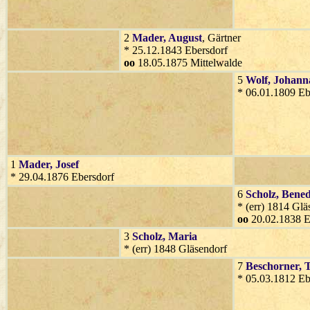
2
Mader
, August
, Gärtner
* 25.12.1843 Ebersdorf
oo
18.05.1875 Mittelwalde
5
Wolf
, Johann
* 06.01.1809 Eb
1
Mader
, Josef
* 29.04.1876 Ebersdorf
6
Scholz
, Bened
* (err) 1814 Glä
oo
20.02.1838 E
3
Scholz
, Maria
* (err) 1848 Gläsendorf
7
Beschorner
, 
* 05.03.1812 Eb