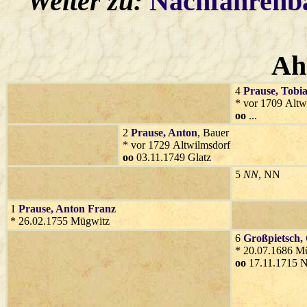
Weiter zu:
Nachfahren
Ah
4
Prause
, Tobi
* vor 1709 Altw
oo
...
2
Prause
, Anton
, Bauer
* vor 1729 Altwilmsdorf
oo
03.11.1749 Glatz
5
NN
, NN
1
Prause
, Anton Franz
* 26.02.1755 Mügwitz
6
Großpietsch
,
* 20.07.1686 M
oo
17.11.1715 N