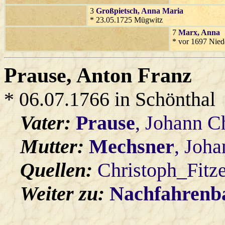
3
Großpietsch
, Anna Maria
* 23.05.1725 Mügwitz
7
Marx
, Anna
* vor 1697 Nied
Prause
, Anton Franz
* 06.07.1766 in Schönthal
Vater:
Prause
, Johann C
Mutter:
Mechsner
, Joh
Quellen:
Christoph_Fitz
Weiter zu:
Nachfahren