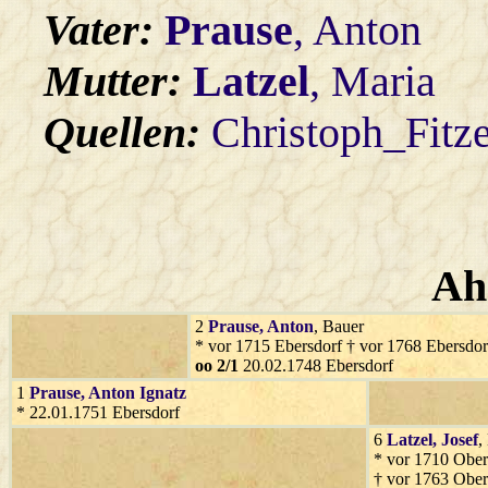
Vater:
Prause
, Anton
Mutter:
Latzel
, Maria
Quellen:
Christoph_Fitz
Ah
2
Prause
, Anton
, Bauer
* vor 1715 Ebersdorf † vor 1768 Ebersdor
oo 2/1
20.02.1748 Ebersdorf
1
Prause
, Anton Ignatz
* 22.01.1751 Ebersdorf
6
Latzel
, Josef
,
* vor 1710 Obe
† vor 1763 Obe