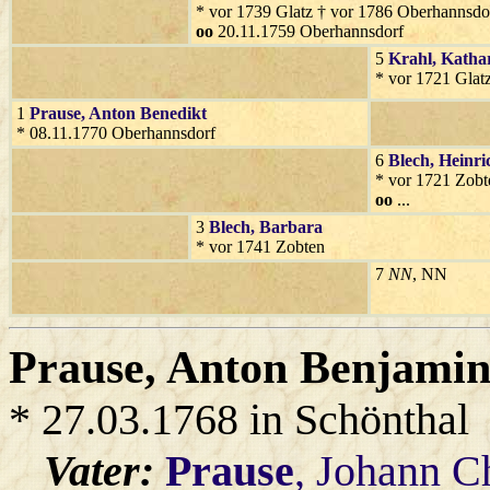
* vor 1739 Glatz † vor 1786 Oberhannsdo
oo
20.11.1759 Oberhannsdorf
5
Krahl
, Katha
* vor 1721 Glatz
1
Prause
, Anton Benedikt
* 08.11.1770 Oberhannsdorf
6
Blech
, Heinri
* vor 1721 Zobt
oo
...
3
Blech
, Barbara
* vor 1741 Zobten
7
NN
, NN
Prause
, Anton Benjami
* 27.03.1768 in Schönthal
Vater:
Prause
, Johann C