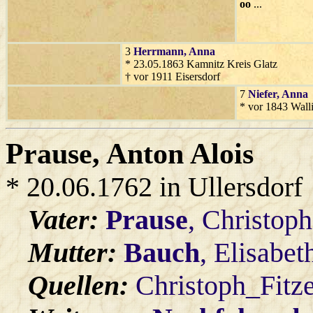
oo
...
3
Herrmann
, Anna
* 23.05.1863 Kamnitz Kreis Glatz
† vor 1911 Eisersdorf
7
Niefer
, Anna
* vor 1843 Walli
Prause
, Anton Alois
* 20.06.1762 in Ullersdorf
Vater:
Prause
, Christop
Mutter:
Bauch
, Elisabet
Quellen:
Christoph_Fitz