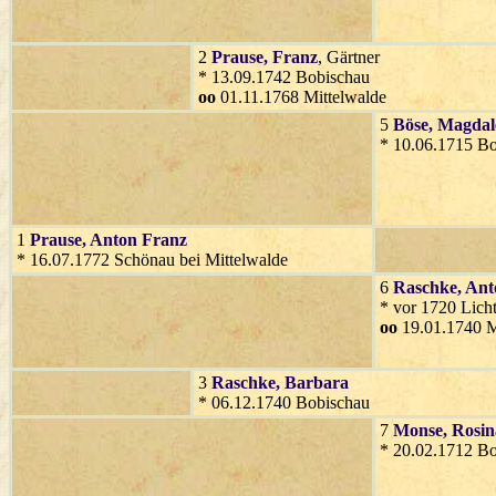
2
Prause
, Franz
, Gärtner
* 13.09.1742 Bobischau
oo
01.11.1768 Mittelwalde
5
Böse
, Magda
* 10.06.1715 B
1
Prause
, Anton Franz
* 16.07.1772 Schönau bei Mittelwalde
6
Raschke
, An
* vor 1720 Lich
oo
19.01.1740 M
3
Raschke
, Barbara
* 06.12.1740 Bobischau
7
Monse
, Rosi
* 20.02.1712 B