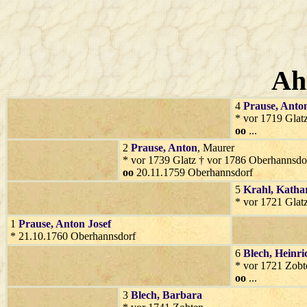
Ah
4
Prause
, Anto
* vor 1719 Glat
oo
...
2
Prause
, Anton
, Maurer
* vor 1739 Glatz † vor 1786 Oberhannsdo
oo
20.11.1759 Oberhannsdorf
5
Krahl
, Katha
* vor 1721 Glatz
1
Prause
, Anton Josef
* 21.10.1760 Oberhannsdorf
6
Blech
, Heinri
* vor 1721 Zobt
oo
...
3
Blech
, Barbara