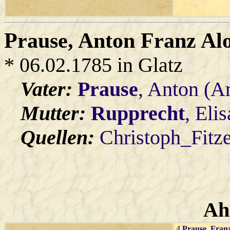
Prause
, Anton Franz Alo
* 06.02.1785 in Glatz
Vater:
Prause
, Anton (A
Mutter:
Rupprecht
, Eli
Quellen:
Christoph_Fitz
Ah
4
Prause
, Fran