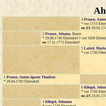
Ah
4
Prause
, Anto
* vor 1715 Eber
oo 2/1
20.02.174
2
Prause
, Johann
, Bauer
* 29.06.1749 Ebersdorf † vor 1820 Ebersd
oo
17.11.1773 Ebersdorf
5
Latzel
, Maria
* vor 1730 Ober
1
Prause
, Anton Ignatz Thadeus
* 29.04.1783 Ebersdorf
6
Kliegel
, Joha
* vor 1726 Eber
oo 2/1
23.01.174
3
Kliegel
, Johanna
* (err) 1748 Ebersdorf