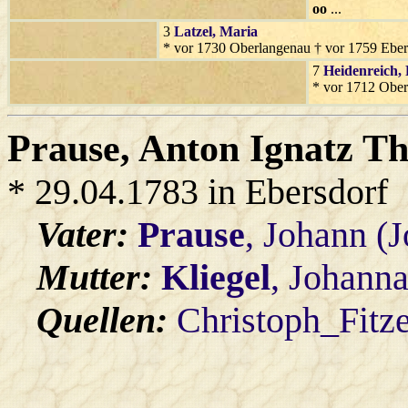
oo
...
3
Latzel
, Maria
* vor 1730 Oberlangenau † vor 1759 Eber
7
Heidenreich
,
* vor 1712 Obe
Prause
, Anton Ignatz T
* 29.04.1783 in Ebersdorf
Vater:
Prause
, Johann (
Mutter:
Kliegel
, Johann
Quellen:
Christoph_Fitz