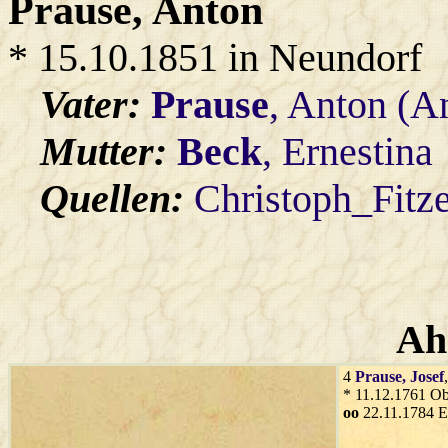
Prause
, Anton
* 15.10.1851 in Neundorf
Vater:
Prause
, Anton (A
Mutter:
Beck
, Ernestina
Quellen:
Christoph_Fitz
Ah
4
Prause
, Josef
* 11.12.1761 O
oo
22.11.1784 E