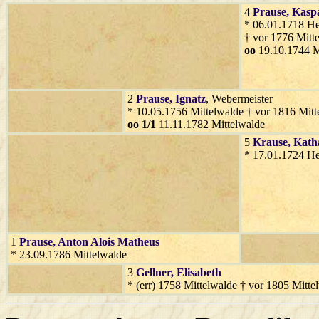
4
Prause
, Kasp
* 06.01.1718 H
† vor 1776 Mitt
oo
19.10.1744 M
2
Prause
, Ignatz
, Webermeister
* 10.05.1756 Mittelwalde † vor 1816 Mitt
oo 1/1
11.11.1782 Mittelwalde
5
Krause
, Kath
* 17.01.1724 H
1
Prause
, Anton Alois Matheus
* 23.09.1786 Mittelwalde
3
Gellner
, Elisabeth
* (err) 1758 Mittelwalde † vor 1805 Mitte