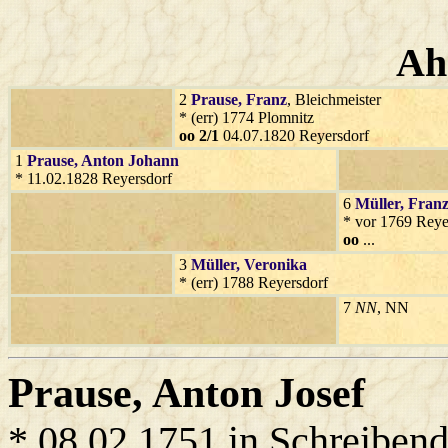
Ah
2
Prause
, Franz
, Bleichmeister
* (err) 1774 Plomnitz
oo 2/1
04.07.1820 Reyersdorf
1
Prause
, Anton Johann
* 11.02.1828 Reyersdorf
6
Müller
, Fran
* vor 1769 Reye
oo
...
3
Müller
, Veronika
* (err) 1788 Reyersdorf
7
NN
, NN
Prause
, Anton Josef
* 08.02.1751 in Schreibend