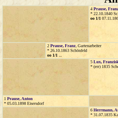
4
Prause
, Fran
* 22.10.1840 Sc
oo 1/1
07.11.186
2
Prause
, Franz
, Gartenarbeiter
* 26.10.1863 Schönfeld
oo 1/1
...
5
Lux
, Franzis
* (err) 1835 Sc
1
Prause
, Anton
* 05.03.1898 Eisersdorf
6
Herrmann
, A
* 31.07.1835 Ka