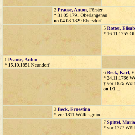
2
Prause
, Anton
, Förster
* 31.05.1791 Oberlangenau
oo
04.08.1829 Ebersdorf
5
Rotter
, Elisa
* 16.11.1755 O
1
Prause
, Anton
* 15.10.1851 Neundorf
6
Beck
, Karl
, E
* 24.11.1766 Wö
† vor 1826 Wölf
oo 1/1
...
3
Beck
, Ernestina
* vor 1811 Wölfelsgrund
7
Spittel
, Mari
* vor 1777 Wölf