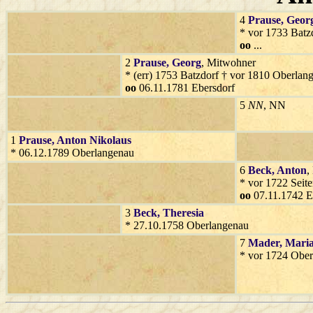
4
Prause
, Geor
* vor 1733 Batz
oo
...
2
Prause
, Georg
, Mitwohner
* (err) 1753 Batzdorf † vor 1810 Oberlan
oo
06.11.1781 Ebersdorf
5
NN
, NN
1
Prause
, Anton Nikolaus
* 06.12.1789 Oberlangenau
6
Beck
, Anton
,
* vor 1722 Seit
oo
07.11.1742 E
3
Beck
, Theresia
* 27.10.1758 Oberlangenau
7
Mader
, Mari
* vor 1724 Obe