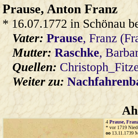
Prause
, Anton Franz
* 16.07.1772 in Schönau b
Vater:
Prause
, Franz (F
Mutter:
Raschke
, Barba
Quellen:
Christoph_Fitz
Weiter zu:
Nachfahren
Ah
4
Prause
, Fran
* vor 1719 Nied
oo
13.11.1739 M