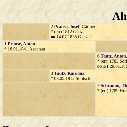
Ah
2
Prause
, Josef
, Gärtner
* (err) 1812 Glatz
oo
14.07.1835 Glatz
1
Prause
, Anton
* 16.01.1841 Aspenau
6
Tautz
, Anton
* (err) 1783 Sor
oo 1/1
29.01.181
3
Tautz
, Karolina
* 08.05.1812 Soritsch
7
Schramm
, Th
* (err) 1789 Hol