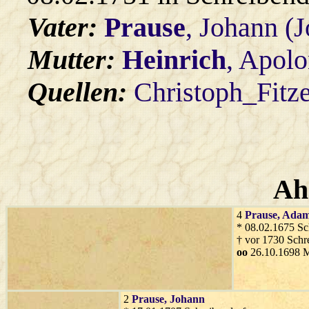
Vater:
Prause
, Johann (
Mutter:
Heinrich
, Apolo
Quellen:
Christoph_Fitz
Ah
4
Prause
, Ada
* 08.02.1675 Sc
† vor 1730 Schr
oo
26.10.1698 M
2
Prause
, Johann