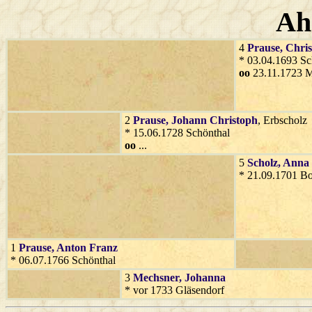
Ah
4
Prause
, Chri
* 03.04.1693 Sc
oo
23.11.1723 M
2
Prause
, Johann Christoph
, Erbscholz
* 15.06.1728 Schönthal
oo
...
5
Scholz
, Anna
* 21.09.1701 B
1
Prause
, Anton Franz
* 06.07.1766 Schönthal
3
Mechsner
, Johanna
* vor 1733 Gläsendorf