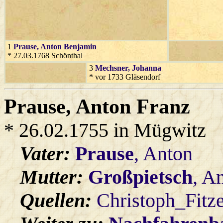
1
Prause
, Anton Benjamin
* 27.03.1768 Schönthal
3
Mechsner
, Johanna
* vor 1733 Gläsendorf
Prause
, Anton Franz
* 26.02.1755 in Mügwitz
Vater:
Prause
, Anton
Mutter:
Großpietsch
, A
Quellen:
Christoph_Fitz