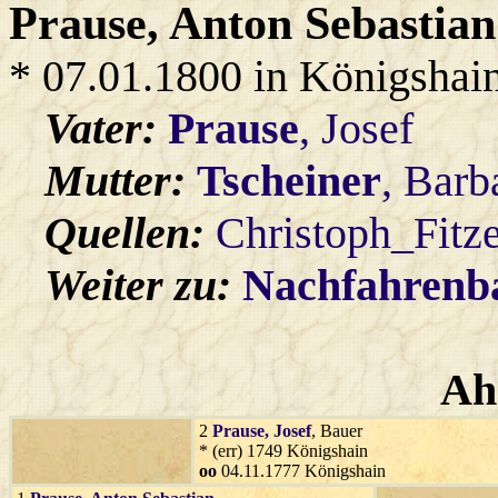
Prause
, Anton Sebastian
* 07.01.1800 in Königshai
Vater:
Prause
, Josef
Mutter:
Tscheiner
, Barb
Quellen:
Christoph_Fitz
Weiter zu:
Nachfahren
Ah
2
Prause
, Josef
, Bauer
* (err) 1749 Königshain
oo
04.11.1777 Königshain