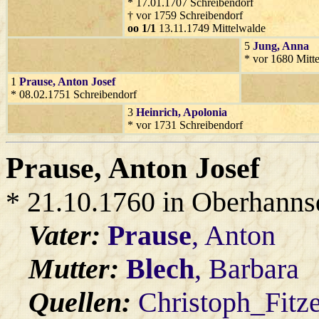
* 17.01.1707 Schreibendorf
† vor 1759 Schreibendorf
oo 1/1
13.11.1749 Mittelwalde
5
Jung
, Anna
* vor 1680 Mitt
1
Prause
, Anton Josef
* 08.02.1751 Schreibendorf
3
Heinrich
, Apolonia
* vor 1731 Schreibendorf
Prause
, Anton Josef
* 21.10.1760 in Oberhanns
Vater:
Prause
, Anton
Mutter:
Blech
, Barbara
Quellen:
Christoph_Fitz