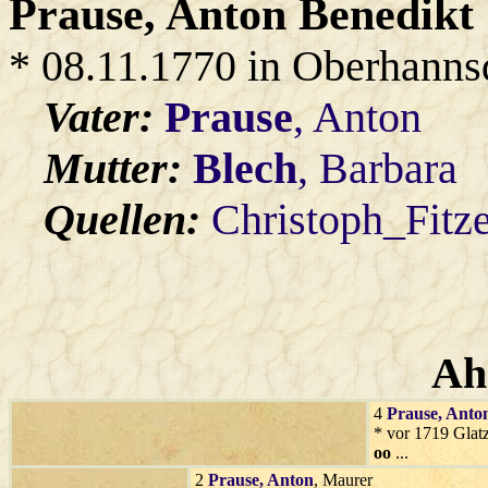
Prause
, Anton Benedikt
* 08.11.1770 in Oberhanns
Vater:
Prause
, Anton
Mutter:
Blech
, Barbara
Quellen:
Christoph_Fitz
Ah
4
Prause
, Anto
* vor 1719 Glat
oo
...
2
Prause
, Anton
, Maurer