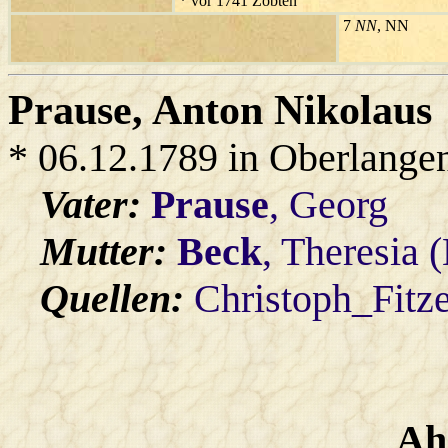
* vor 1741 Zobten
7
NN
, NN
Prause
, Anton Nikolaus
* 06.12.1789 in Oberlange
Vater:
Prause
, Georg
Mutter:
Beck
, Theresia 
Quellen:
Christoph_Fitz
Ah