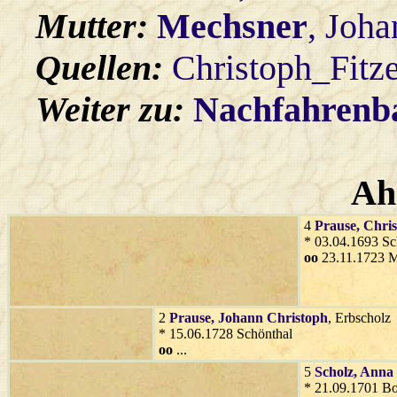
Mutter:
Mechsner
, Joh
Quellen:
Christoph_Fitz
Weiter zu:
Nachfahren
Ah
4
Prause
, Chri
* 03.04.1693 Sc
oo
23.11.1723 M
2
Prause
, Johann Christoph
, Erbscholz
* 15.06.1728 Schönthal
oo
...
5
Scholz
, Anna
* 21.09.1701 B