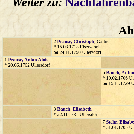
Weiter zu:
Nachfahren
Ah
2
Prause
, Christoph
, Gärtner
* 15.03.1718 Eisersdorf
oo
24.11.1750 Ullersdorf
1
Prause
, Anton Alois
* 20.06.1762 Ullersdorf
6
Bauch
, Anto
* 19.02.1706 Ull
oo
15.11.1729 Ul
3
Bauch
, Elisabeth
* 22.11.1731 Ullersdorf
7
Stehr
, Elisab
* 31.01.1705 Ul