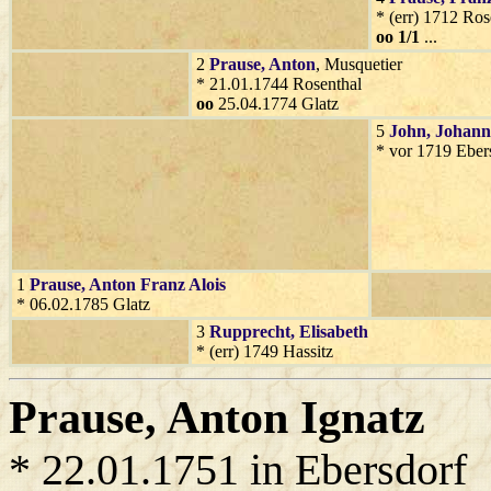
* (err) 1712 Ros
oo 1/1
...
2
Prause
, Anton
, Musquetier
* 21.01.1744 Rosenthal
oo
25.04.1774 Glatz
5
John
, Johan
* vor 1719 Eber
1
Prause
, Anton Franz Alois
* 06.02.1785 Glatz
3
Rupprecht
, Elisabeth
* (err) 1749 Hassitz
Prause
, Anton Ignatz
* 22.01.1751 in Ebersdorf