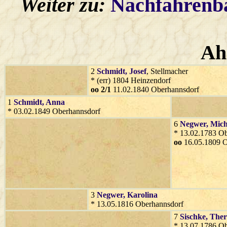
Weiter zu:
Nachfahren
Ah
2
Schmidt
, Josef
, Stellmacher
* (err) 1804 Heinzendorf
oo 2/1
11.02.1840 Oberhannsdorf
1
Schmidt
, Anna
* 03.02.1849 Oberhannsdorf
6
Negwer
, Mic
* 13.02.1783 O
oo
16.05.1809 O
3
Negwer
, Karolina
* 13.05.1816 Oberhannsdorf
7
Sischke
, Ther
* 13.07.1786 O