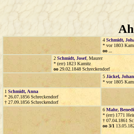
Ah
4
Schmidt
, Joh
* vor 1803 Kami
oo
...
2
Schmidt
, Josef
, Maurer
* (err) 1823 Kamitz
oo
29.02.1848 Schreckendorf
5
Jäckel
, Joha
* vor 1805 Kami
1
Schmidt
, Anna
* 26.07.1856 Schreckendorf
† 27.09.1856 Schreckendorf
6
Mahr
, Bened
* (err) 1771 He
† 07.04.1861 Sc
oo 3/1
13.05.182