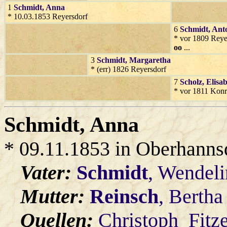
1
Schmidt
, Anna
* 10.03.1853 Reyersdorf
6
Schmidt
, Ant
* vor 1809 Reye
oo
...
3
Schmidt
, Margaretha
* (err) 1826 Reyersdorf
7
Scholz
, Elisa
* vor 1811 Kon
Schmidt
, Anna
* 09.11.1853 in Oberhanns
Vater:
Schmidt
, Wendeli
Mutter:
Reinsch
, Bertha
Quellen:
Christoph_Fitz