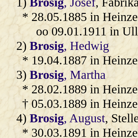
1)
Brosig
, Josef
, Fabrik
* 28.05.1885 in Heinze
oo 09.01.1911 in Ul
2)
Brosig
, Hedwig
* 19.04.1887 in Heinze
3)
Brosig
, Martha
* 28.02.1889 in Heinze
† 05.03.1889 in Heinze
4)
Brosig
, August
, Stel
* 30.03.1891 in Heinze