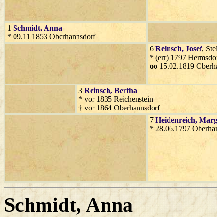
1
Schmidt
, Anna
* 09.11.1853 Oberhannsdorf
6
Reinsch
, Josef
, St
* (err) 1797 Hermsdo
oo
15.02.1819 Oberh
3
Reinsch
, Bertha
* vor 1835 Reichenstein
† vor 1864 Oberhannsdorf
7
Heidenreich
, Marg
* 28.06.1797 Oberha
Schmidt
, Anna