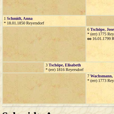
1
Schmidt
, Anna
* 18.01.1850 Reyersdorf
6
Tschöpe
, Jose
* (err) 1775 Rey
oo
16.01.1799 R
3
Tschöpe
, Elisabeth
* (err) 1816 Reyersdorf
7
Wachsmann
,
* (err) 1773 Rey