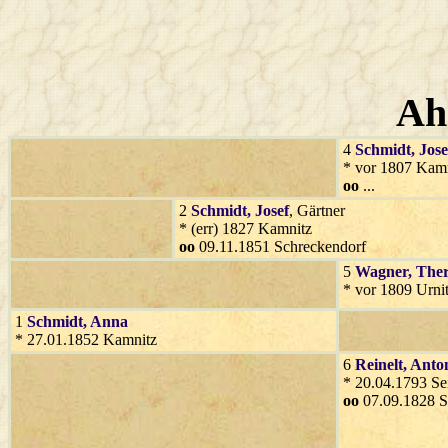
Ah
4
Schmidt
, Jose
* vor 1807 Kam
oo
...
2
Schmidt
, Josef
, Gärtner
* (err) 1827 Kamnitz
oo
09.11.1851 Schreckendorf
5
Wagner
, The
* vor 1809 Urni
1
Schmidt
, Anna
* 27.01.1852 Kamnitz
6
Reinelt
, Anto
* 20.04.1793 Se
oo
07.09.1828 S