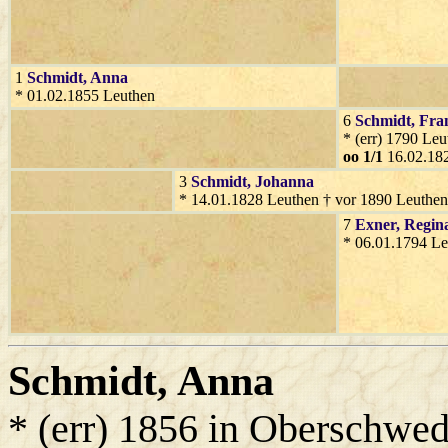
1
Schmidt
, Anna
* 01.02.1855 Leuthen
6
Schmidt
, Fra
* (err) 1790 Le
oo 1/1
16.02.18
3
Schmidt
, Johanna
* 14.01.1828 Leuthen † vor 1890 Leuthen
7
Exner
, Regin
* 06.01.1794 Le
Schmidt
, Anna
* (err) 1856 in Oberschwed