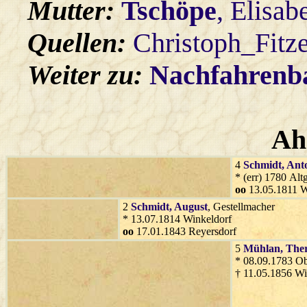
Mutter:
Tschöpe
, Elisab
Quellen:
Christoph_Fitz
Weiter zu:
Nachfahren
Ah
4
Schmidt
, Ant
* (err) 1780 Alt
oo
13.05.1811 W
2
Schmidt
, August
, Gestellmacher
* 13.07.1814 Winkeldorf
oo
17.01.1843 Reyersdorf
5
Mühlan
, The
* 08.09.1783 O
† 11.05.1856 Wi