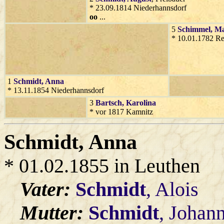
* 23.09.1814 Niederhannsdorf
oo
...
5
Schimmel
, M
* 10.01.1782 Re
1
Schmidt
, Anna
* 13.11.1854 Niederhannsdorf
3
Bartsch
, Karolina
* vor 1817 Kamnitz
Schmidt
, Anna
* 01.02.1855 in Leuthen
Vater:
Schmidt
, Alois
Mutter:
Schmidt
, Johan