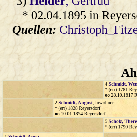
3)
Heider
, Gertrud
* 02.04.1895 in Reyers
Quellen:
Christoph_Fitz
Ah
4
Schmidt
, Wen
* (err) 1781 Rey
oo
28.10.1817 R
2
Schmidt
, August
, Inwohner
* (err) 1828 Reyersdorf
oo
10.01.1854 Reyersdorf
5
Scholz
, There
* (err) 1790 Rey
1
Schmidt
, Anna