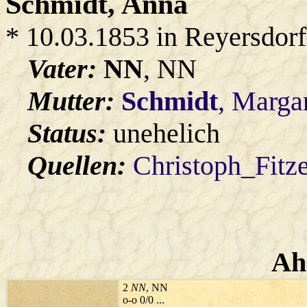
Schmidt
, Anna
* 10.03.1853 in Reyersdorf
Vater:
NN
, NN
Mutter:
Schmidt
, Marga
Status:
unehelich
Quellen:
Christoph_Fitz
Ah
2
NN
, NN
o-o 0/0 ...