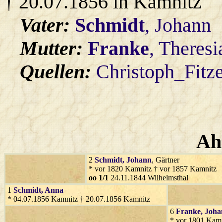
† 20.07.1856 in Kamnitz
Vater:
Schmidt
, Johann
Mutter:
Franke
, Theresi
Quellen:
Christoph_Fitz
Ah
2
Schmidt
, Johann
, Gärtner
* vor 1820 Kamnitz † vor 1857 Kamnitz
oo 1/1
24.11.1844 Wilhelmsthal
1
Schmidt
, Anna
* 04.07.1856 Kamnitz † 20.07.1856 Kamnitz
6
Franke
, Joh
* vor 1801 Kamn