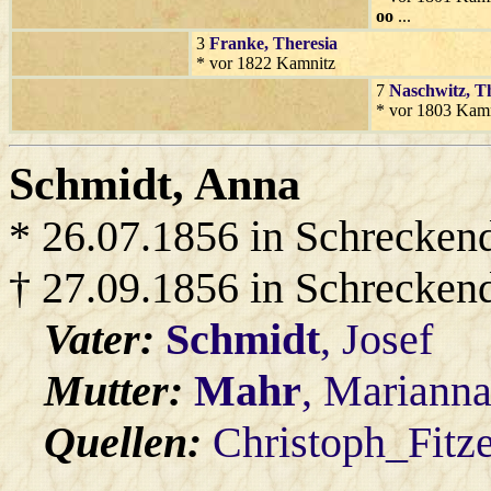
oo
...
3
Franke
, Theresia
* vor 1822 Kamnitz
7
Naschwitz
, T
* vor 1803 Kam
Schmidt
, Anna
* 26.07.1856 in Schrecken
† 27.09.1856 in Schrecken
Vater:
Schmidt
, Josef
Mutter:
Mahr
, Marianna
Quellen:
Christoph_Fitz