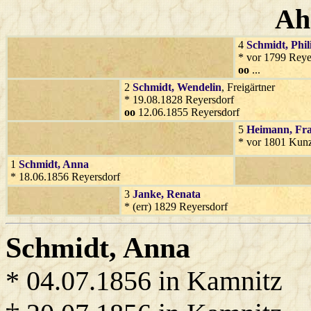
Ah
4
Schmidt
, Phi
* vor 1799 Reye
oo
...
2
Schmidt
, Wendelin
, Freigärtner
* 19.08.1828 Reyersdorf
oo
12.06.1855 Reyersdorf
5
Heimann
, Fr
* vor 1801 Kun
1
Schmidt
, Anna
* 18.06.1856 Reyersdorf
3
Janke
, Renata
* (err) 1829 Reyersdorf
Schmidt
, Anna
* 04.07.1856 in Kamnitz