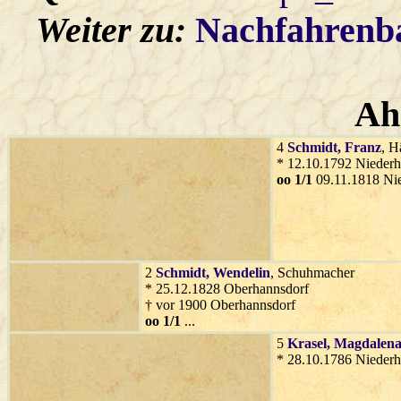
Weiter zu:
Nachfahren
Ah
4
Schmidt
, Franz
, H
* 12.10.1792 Niederh
oo 1/1
09.11.1818 Ni
2
Schmidt
, Wendelin
, Schuhmacher
* 25.12.1828 Oberhannsdorf
† vor 1900 Oberhannsdorf
oo 1/1
...
5
Krasel
, Magdalen
* 28.10.1786 Niederh