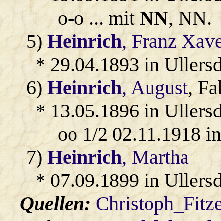
o-o ... mit
NN
, NN.
5)
Heinrich
, Franz Xav
* 29.04.1893 in Ullersd
6)
Heinrich
, August
, Fa
* 13.05.1896 in Ullersd
oo 1/2 02.11.1918 in
7)
Heinrich
, Martha
* 07.09.1899 in Ullersd
Quellen:
Christoph_Fitz