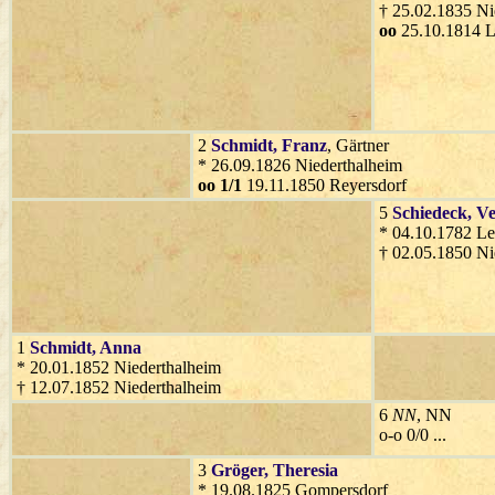
† 25.02.1835 Ni
oo
25.10.1814 
2
Schmidt
, Franz
, Gärtner
* 26.09.1826 Niederthalheim
oo 1/1
19.11.1850 Reyersdorf
5
Schiedeck
, V
* 04.10.1782 Le
† 02.05.1850 Ni
1
Schmidt
, Anna
* 20.01.1852 Niederthalheim
† 12.07.1852 Niederthalheim
6
NN
, NN
o-o 0/0 ...
3
Gröger
, Theresia
* 19.08.1825 Gompersdorf