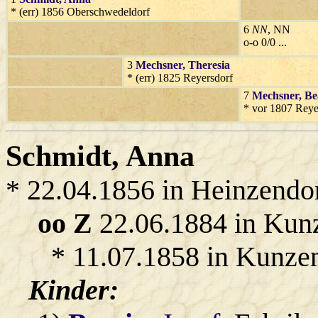
* (err) 1856 Oberschwedeldorf
6
NN
, NN
o-o 0/0 ...
3
Mechsner
, Theresia
* (err) 1825 Reyersdorf
7
Mechsner
, Be
* vor 1807 Reye
Schmidt
, Anna
* 22.04.1856 in Heinzendo
oo Z
22.06.1884 in Kun
* 11.07.1858 in Kunzen
Kinder: