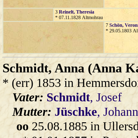
3
Reinelt
, Theresia
* 07.11.1828 Altmohrau
7
Schön
, Veron
* 29.05.1803 A
Schmidt
, Anna (Anna Ka
* (err) 1853 in Hemmersdor
Vater:
Schmidt
, Josef
Mutter:
Jüschke
, Johan
oo
25.08.1885 in Ullers