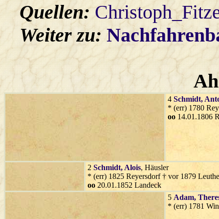
Quellen:
Christoph_Fitz
Weiter zu:
Nachfahren
Ah
4
Schmidt
, Ant
* (err) 1780 Re
oo
14.01.1806 R
2
Schmidt
, Alois
, Häusler
* (err) 1825 Reyersdorf † vor 1879 Leuth
oo
20.01.1852 Landeck
5
Adam
, There
* (err) 1781 Wi