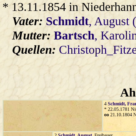
* 13.11.1854 in Niederhan
Vater:
Schmidt
, August 
Mutter:
Bartsch
, Karoli
Quellen:
Christoph_Fitz
Ah
4
Schmidt
, Fra
* 22.05.1781 Ni
oo
21.10.1804 N
2
Schmidt
, August
, Freibauer