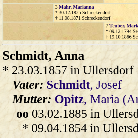
3
Mahr
, Marianna
* 30.12.1825 Schreckendorf
† 11.08.1871 Schreckendorf
7
Teuber
, Mar
* 09.12.1794 Se
† 19.10.1866 Sc
Schmidt
, Anna
* 23.03.1857 in Ullersdorf
Vater:
Schmidt
, Josef
Mutter:
Opitz
, Maria (A
oo
03.02.1885 in Ullers
* 09.04.1854 in Ullersd