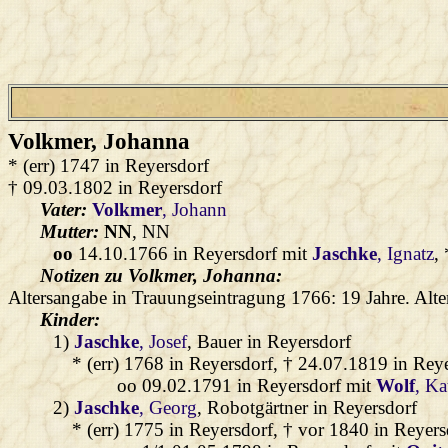
Volkmer
, Johanna
* (err) 1747 in Reyersdorf
† 09.03.1802 in Reyersdorf
Vater:
Volkmer
, Johann
Mutter:
NN
, NN
oo
14.10.1766 in Reyersdorf mit
Jaschke
, Ignatz
,
Notizen zu Volkmer, Johanna:
Altersangabe in Trauungseintragung 1766: 19 Jahre. Alte
Kinder:
1)
Jaschke
, Josef
, Bauer in Reyersdorf
* (err) 1768 in Reyersdorf, † 24.07.1819 in Rey
oo 09.02.1791 in Reyersdorf mit
Wolf
, Ka
2)
Jaschke
, Georg
, Robotgärtner in Reyersdorf
* (err) 1775 in Reyersdorf, † vor 1840 in Reyers