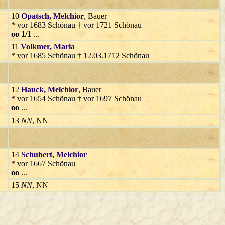
10
Opatsch
, Melchior
, Bauer
* vor 1683 Schönau † vor 1721 Schönau
oo 1/1
...
11
Volkmer
, Maria
* vor 1685 Schönau † 12.03.1712 Schönau
12
Hauck
, Melchior
, Bauer
* vor 1654 Schönau † vor 1697 Schönau
oo
...
13
NN
, NN
14
Schubert
, Melchior
* vor 1667 Schönau
oo
...
15
NN
, NN