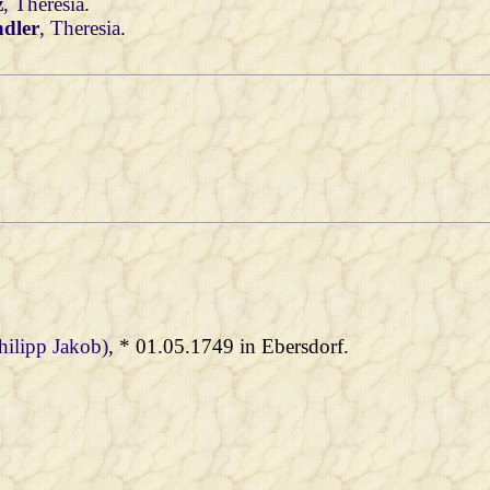
z
, Theresia
.
ndler
, Theresia
.
Philipp Jakob)
, * 01.05.1749 in Ebersdorf.