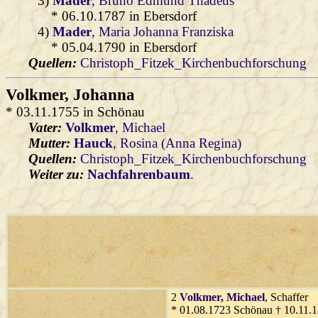
3)
Mader
, Bruno Edmund Thadeus
* 06.10.1787 in Ebersdorf
4)
Mader
, Maria Johanna Franziska
* 05.04.1790 in Ebersdorf
Quellen:
Christoph_Fitzek_Kirchenbuchforschung
Volkmer
, Johanna
* 03.11.1755 in Schönau
Vater:
Volkmer
, Michael
Mutter:
Hauck
, Rosina (Anna Regina)
Quellen:
Christoph_Fitzek_Kirchenbuchforschung
Weiter zu:
Nachfahrenbaum
.
2
Volkmer
, Michael
, Schaffer
* 01.08.1723 Schönau † 10.11.