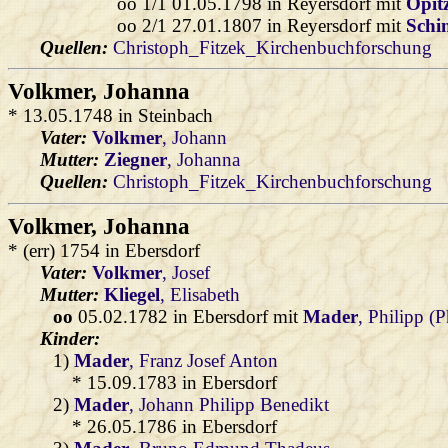
oo 1/1 01.05.1798 in Reyersdorf mit
Opit
oo 2/1 27.01.1807 in Reyersdorf mit
Schi
Quellen:
Christoph_Fitzek_Kirchenbuchforschung
Volkmer
, Johanna
* 13.05.1748 in Steinbach
Vater:
Volkmer
, Johann
Mutter:
Ziegner
, Johanna
Quellen:
Christoph_Fitzek_Kirchenbuchforschung
Volkmer
, Johanna
* (err) 1754 in Ebersdorf
Vater:
Volkmer
, Josef
Mutter:
Kliegel
, Elisabeth
oo
05.02.1782 in Ebersdorf mit
Mader
, Philipp (
Kinder:
1)
Mader
, Franz Josef Anton
* 15.09.1783 in Ebersdorf
2)
Mader
, Johann Philipp Benedikt
* 26.05.1786 in Ebersdorf