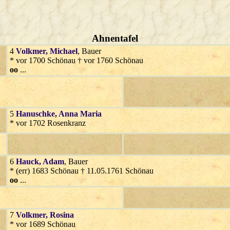
Ahnentafel
4
Volkmer
, Michael
, Bauer
* vor 1700 Schönau † vor 1760 Schönau
oo
...
5
Hanuschke
, Anna Maria
* vor 1702 Rosenkranz
6
Hauck
, Adam
, Bauer
* (err) 1683 Schönau † 11.05.1761 Schönau
oo
...
7
Volkmer
, Rosina
* vor 1689 Schönau