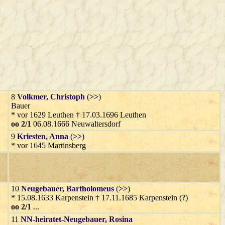
8
Volkmer
, Christoph
(
>>
)
Bauer
* vor 1629 Leuthen † 17.03.1696 Leuthen
oo 2/1
06.08.1666 Neuwaltersdorf
9
Kriesten
, Anna
(
>>
)
* vor 1645 Martinsberg
10
Neugebauer
, Bartholomeus
(
>>
)
* 15.08.1633 Karpenstein † 17.11.1685 Karpenstein (?)
oo 2/1
...
11
NN-heiratet-Neugebauer
, Rosina