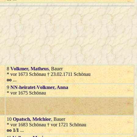
8
Volkmer
, Matheus
, Bauer
* vor 1673 Schönau † 23.02.1711 Schönau
oo
...
9
NN-heiratet-Volkmer
, Anna
* vor 1675 Schönau
10
Opatsch
, Melchior
, Bauer
* vor 1683 Schönau † vor 1721 Schönau
oo 1/1
...