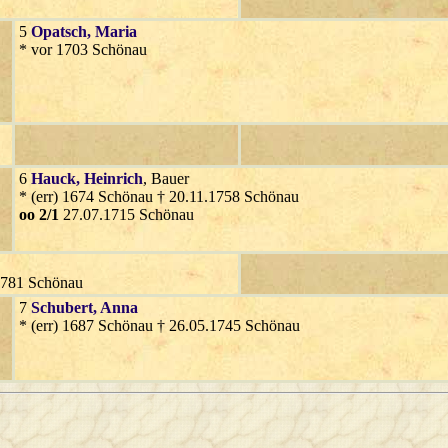
5
Opatsch
, Maria
* vor 1703 Schönau
6
Hauck
, Heinrich
, Bauer
* (err) 1674 Schönau † 20.11.1758 Schönau
oo 2/1
27.07.1715 Schönau
1781 Schönau
7
Schubert
, Anna
* (err) 1687 Schönau † 26.05.1745 Schönau